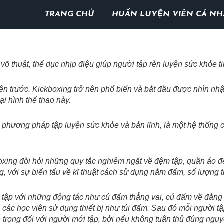
TRANG CHỦ
HUẤN LUYỆN VIÊN CÁ N
 võ thuật, thể dục nhịp điệu giúp người tập rèn luyện sức khỏe 
ên trước. Kickboxing trở nên phổ biến và bắt đầu được nhìn nhậ
ại hình thể thao này.
à phương pháp tập luyện sức khỏe và bản lĩnh, là một hệ thống 
oxing đòi hỏi những quy tắc nghiêm ngặt về đệm tập, quần áo đ
g, với sự biến tấu về kĩ thuật cách sử dụng nắm đấm, số lượng ti
 tập với những động tác như cú đấm thẳng vai, cú đấm về đằng 
c học viên sử dụng thiết bị như túi đấm. Sau đó mỗi người tập 
an trọng đối với người mới tập, bởi nếu không tuân thủ đúng ngu