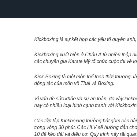
Nhảy
tới
nội
dung
Kickboxing là sự kết hợp các yếu tố quyền anh,
Kickboxing xuất hiện ở Châu Á từ nhiều thập ni
các chuyên gia Karate Mỹ tổ chức cuộc thi về lo
Kick-Boxing là một môn thể thao thời thượng, l
động tác của môn võ Thái và Boxing.
Vì vấn đề sức khỏe và sự an toàn, do vậy kickb
nay có nhiều loại hình cạnh tranh với Kickboxin
Các lớp tập Kickboxing thường bắt gồm các bài
trong vòng 30 phút. Các HLV sẽ hướng dẫn cho cá
10 để kéo dài và điều cơ. Quy trình này rất qu