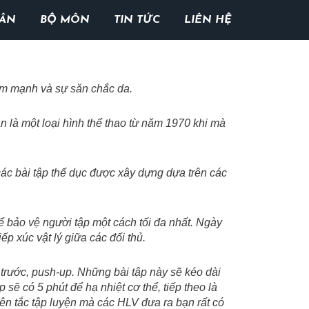
HÂN
BỘ MÔN
TIN TỨC
LIÊN HỆ
tim mạnh và sự săn chắc da.
n là một loại hình thể thao từ năm 1970 khi mà
các bài tập thể dục được xây dựng dựa trên các
ể bảo vệ người tập một cách tối đa nhất. Ngày
ếp xúc vật lý giữa các đối thủ.
trước, push-up. Những bài tập này sẽ kéo dài
sẽ có 5 phút để hạ nhiệt cơ thể, tiếp theo là
yên tắc tập luyện mà các HLV đưa ra bạn rất có