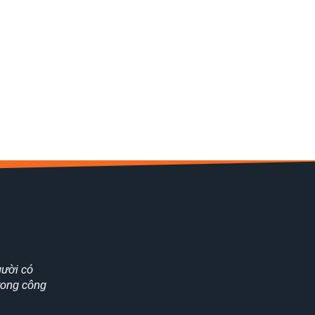
ười có
rong công