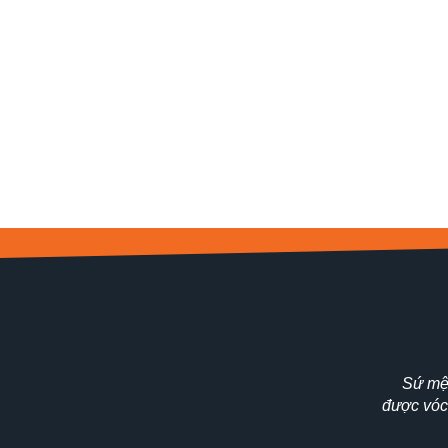
Sứ mệ
được vóc