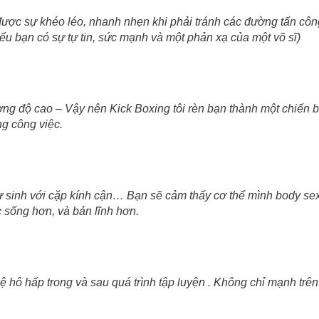
ược sự khéo léo, nhanh nhẹn khi phải tránh các đường tấn công
nếu bạn có sự tự tin, sức mạnh và một phản xạ của một võ sĩ)
ờng độ cao – Vậy nên Kick Boxing tôi rèn bạn thành một chiến 
ng công việc.
ư sinh với cặp kính cận… Bạn sẽ cảm thấy cơ thể mình body sexy
 sống hơn, và bản lĩnh hơn.
 hô hấp trong và sau quá trình tập luyện . Không chỉ mạnh trê