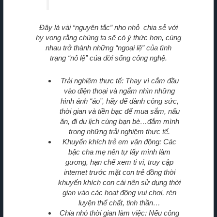
Đây là vài “nguyên tắc” nho nhỏ chia sẻ với
hy vọng rằng chúng ta sẽ có ý thức hơn, cùng
nhau trở thành những “ngoại lệ” của tình
trạng “nô lệ” của đời sống công nghệ.
Trải nghiệm thực tế: Thay vì cắm đầu
vào điện thoại và ngắm nhìn những
hình ảnh “ảo”, hãy để dành công sức,
thời gian và tiền bạc để mua sắm, nấu
ăn, đi du lịch cùng bạn bè…đắm mình
trong những trải nghiệm thực tế.
Khuyến khích trẻ em vận động: Các
bậc cha mẹ nên tự lấy mình làm
gương, hạn chế xem ti vi, truy cập
internet trước mặt con trẻ đồng thời
khuyến khích con cái nên sử dụng thời
gian vào các hoạt động vui chơi, rèn
luyện thể chất, tinh thần…
Chia nhỏ thời gian làm việc: Nếu công