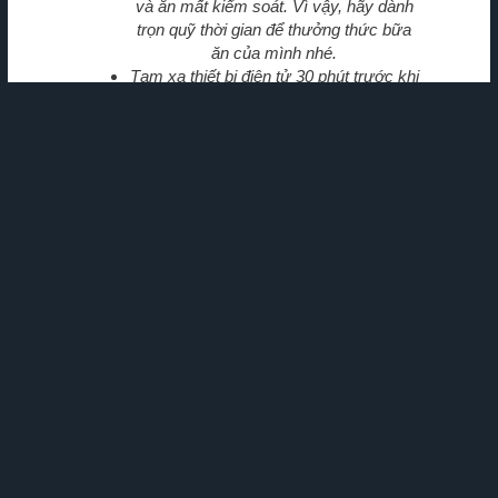
và ăn mất kiểm soát. Vì vậy, hãy dành
trọn quỹ thời gian để thưởng thức bữa
ăn của mình nhé.
Tạm xa thiết bị điện tử 30 phút trước khi
ngủ: thay vào đó hay dành thời gian tập
vài động tác Yoga, đọc sách hoặc trò
chuyện với người thân.
Tìm phòng tập gym, yoga gần nơi ở
hoặc nơi làm việc: Công việc bận rộn,
chúng ta thường không có thời gian cho
việc tập luyện. Thật lý tưởng khi có thể
tận dụng những khoảng “thời gian chết”
giữa những ca làm việc để đốt năng
lượng để khiến da đẹp hơn, tinh thần
sảng khoái hơn.