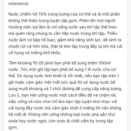
reference)
Nước chiếm tới 70% trọng lượng của cơ thể và là một phần
không thể thiếu trong luyện tập gym. Phần lớn mọi người
thường mắc sai lầm là chỉ uống nước sau khi tập thể thao
mà quên rằng chúng ta cần tiếp nước trong khi tập. Thiếu
nước làm cơ bắp rối loạn, giảm khả năng sinh lực, dễ sinh ra
chuột rút và hơn nữa, thật là khó tập trung đẩy tạ khi mà cái
cổ họng và miệng khô khốc.
Tầm khoảng 15-20 phút bạn phải bổ sung thêm 350ml
nước. Tức một giờ tập bạn phải bổ sung 1 lít nước cho cơ
thể. Sử dụng nước tinh khiết là tốt nhất, nếu bạn tập trên 1
giờ hoặc cảm giác mệt mất sức quá thì sử dụng nước bổ
sung muối khoáng và 1 chút đường để cung cấp năng lượng.
Lưu ý, bạn nên uống nước một cách điều độ và chậm rãi,
việc uống cả nửa chai chỉ làm bạn tập luyện khó nhọc với
cái bụng đầy nước mà cảm giác khát ở miệng thì vẫn không
hề mất đi. Không nên uống những loại nước pha sẵn như
soda hay nước ngọt, còn rượu là chất cấm kỵ trong tập
gym.