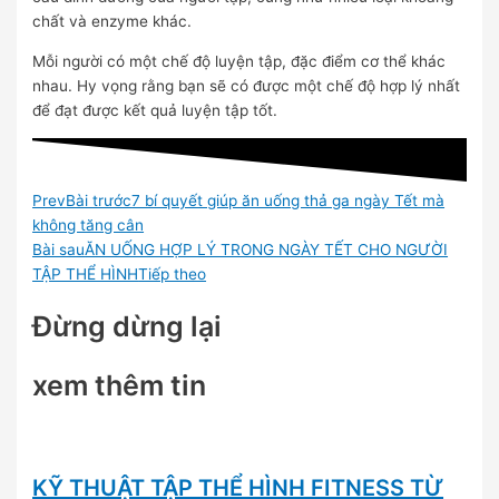
chất và enzyme khác.
Mỗi người có một chế độ luyện tập, đặc điểm cơ thể khác
nhau. Hy vọng rằng bạn sẽ có được một chế độ hợp lý nhất
để đạt được kết quả luyện tập tốt.
Prev
Bài trước
7 bí quyết giúp ăn uống thả ga ngày Tết mà
không tăng cân
Bài sau
ĂN UỐNG HỢP LÝ TRONG NGÀY TẾT CHO NGƯỜI
TẬP THỂ HÌNH
Tiếp theo
Đừng dừng lại
xem thêm tin
KỸ THUẬT TẬP THỂ HÌNH FITNESS TỪ