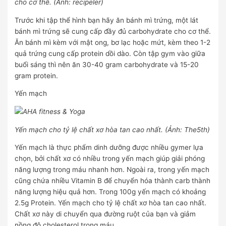
cho cơ thể. (Ảnh: recipeler)
Trước khi tập thể hình bạn hãy ăn bánh mì trứng, một lát
bánh mì trứng sẽ cung cấp đầy đủ carbohydrate cho cơ thể.
Ăn bánh mì kèm với mật ong, bơ lạc hoặc mứt, kèm theo 1-2
quả trứng cung cấp protein dồi dào. Còn tập gym vào giữa
buổi sáng thì nên ăn 30-40 gram carbohydrate và 15-20
gram protein.
Yến mạch
Yến mạch cho tỷ lệ chất xơ hòa tan cao nhất. (Ảnh: The5th)
Yến mạch là thực phẩm dinh dưỡng được nhiều gymer lựa
chọn, bởi chất xơ có nhiều trong yến mạch giúp giải phóng
năng lượng trong máu nhanh hơn. Ngoài ra, trong yến mạch
cũng chứa nhiều Vitamin B để chuyển hóa thành carb thành
năng lượng hiệu quả hơn. Trong 100g yến mạch có khoảng
2.5g Protein. Yến mạch cho tỷ lệ chất xơ hòa tan cao nhất.
Chất xơ này di chuyển qua đường ruột của bạn và giảm
nồng độ cholesterol trong máu.