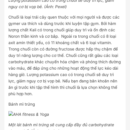
Lượng potassium cao có trong chuối sẽ duy trì lực, giảm
nguy cơ bị vọp bẻ. (Ảnh: Pexel)
Chuối là loại trái cây quen thuộc với mọi người và được các
gymer ưa thích và dùng trước khi luyện tập gym. Bởi hàm
lượng chất Kali có trong chuối giúp duy trì và ổn định các
Noron thần kinh và cơ bắp. Ngoài ra trong chuối có 8 loại
axit amin thiết yếu, có 11 khoáng chất và 6 loại vitamin.
Trong chuối còn có đường fructose được hấp thụ chậm để
duy trì năng lượng cho cơ thể. Chuối cũng rất giàu các loại
carbohydrate khác chuyển hóa chậm và phóng thích đường
vào máu, để đáp ứng cho những hoạt động thể lực kéo dài
hàng giờ. Lượng potassium cao có trong chuối sẽ duy trì
lực, giảm nguy cơ bị vọp bẻ. Nếu bạn đang băn khoăn nên
ăn gì trước khi tập thể hình thì chuối là lựa chọn không thể
phù hợp hơn.
Bánh mì trứng
Một lát bánh mì trứng sẽ cung cấp đầy đủ carbohydrate