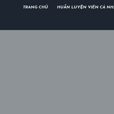
TRANG CHỦ
HUẤN LUYỆN VIÊN CÁ N