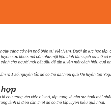
gày càng trở nên phổ biến tại Việt Nam. Dưới áp lực học tập, cô
luyện sức khoẻ, mà còn như một liệu trình làm sạch cơ thể cả về 
 tránh cho người mới bắt đầu để tập luyện một cách hiệu quả nh
m rõ 1 số nguyên tắc để có thể đạt hiệu quả khi luyện tập Yog
 hợp
là chú trọng vào việc hít thở, tập trung và cần sự thoải mái nhất
rong lành là điều cần thiết để có thể tập luyện hiệu quả nhất.