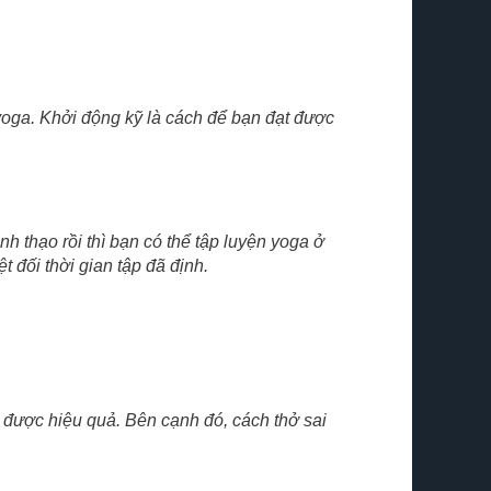
 yoga. Khởi động kỹ là cách để bạn đạt được
nh thạo rồi thì bạn có thể tập luyện yoga ở
t đối thời gian tập đã định.
 được hiệu quả. Bên cạnh đó, cách thở sai