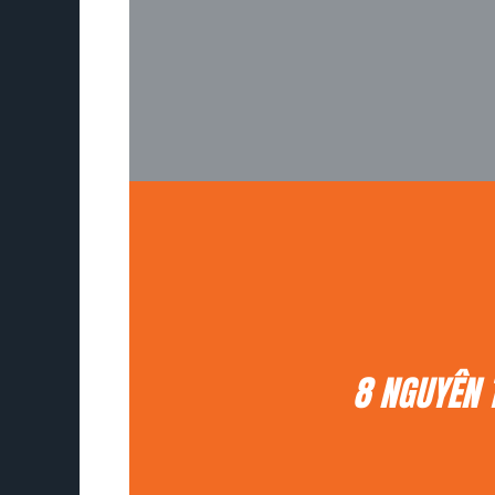
8 NGUYÊN 