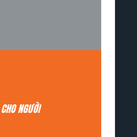
 CHO NGƯỜI