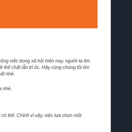
ng việc trong xã hội hiện nay, người ta tìm
thể chất lẫn trí óc. Hãy cùng chúng tôi tìm
ất nhé.
a nhé.
 có thể. Chính vì vậy, việc lựa chọn một