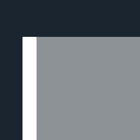
Nhảy
tới
nội
dung